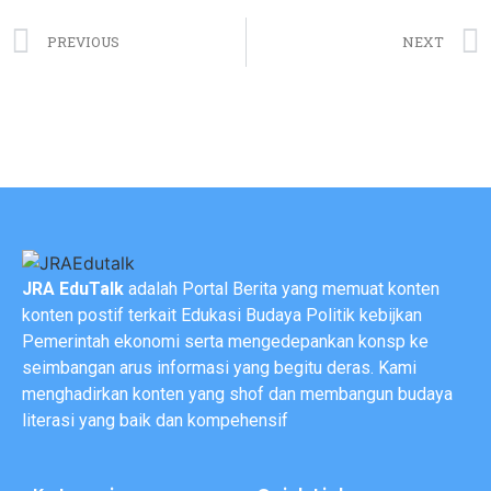
PREVIOUS
NEXT
JRA EduTalk
adalah Portal Berita yang memuat konten
konten postif terkait Edukasi Budaya Politik kebijkan
Pemerintah ekonomi serta mengedepankan konsp ke
seimbangan arus informasi yang begitu deras. Kami
menghadirkan konten yang shof dan membangun budaya
literasi yang baik dan kompehensif