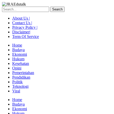
Skip
to
Search
content
About Us |
Contact Us |
Privacy Policy |
Disclaimer|
Term Of Service
Home
Budaya
Ekonomi
Hukum
Kesehatan
Opini
Pemerintahan
Pendidikan
Politik
Teknologi
Viral
Menu
Home
Budaya
Ekonomi
Hukum