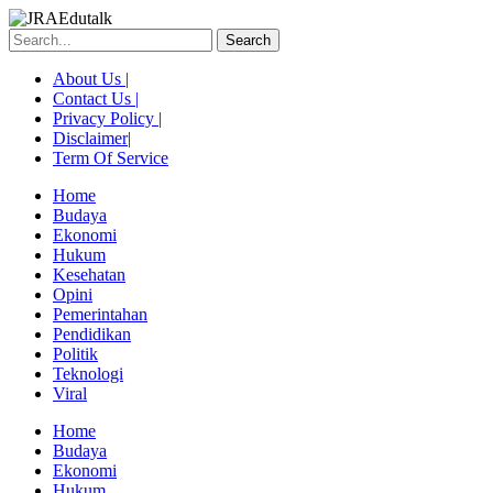
Skip
to
Search
content
About Us |
Contact Us |
Privacy Policy |
Disclaimer|
Term Of Service
Home
Budaya
Ekonomi
Hukum
Kesehatan
Opini
Pemerintahan
Pendidikan
Politik
Teknologi
Viral
Menu
Home
Budaya
Ekonomi
Hukum