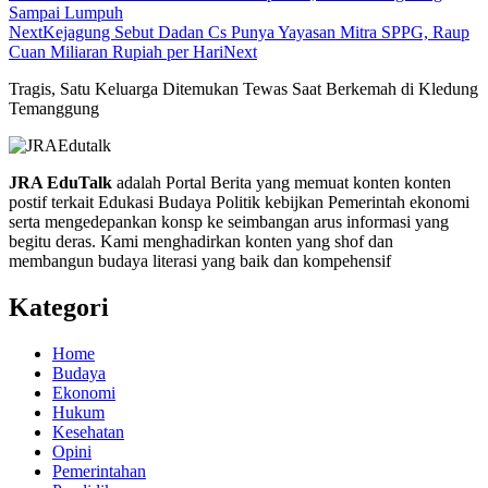
Sampai Lumpuh
Next
Kejagung Sebut Dadan Cs Punya Yayasan Mitra SPPG, Raup
Cuan Miliaran Rupiah per Hari
Next
Tragis, Satu Keluarga Ditemukan Tewas Saat Berkemah di Kledung
Temanggung
JRA EduTalk
adalah Portal Berita yang memuat konten konten
postif terkait Edukasi Budaya Politik kebijkan Pemerintah ekonomi
serta mengedepankan konsp ke seimbangan arus informasi yang
begitu deras. Kami menghadirkan konten yang shof dan
membangun budaya literasi yang baik dan kompehensif
Kategori
Home
Budaya
Ekonomi
Hukum
Kesehatan
Opini
Pemerintahan