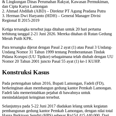
& Lingkungan Dinas Perumahan Rakyat, Kawasan Permukiman,
dan Cipta Karya Lamongan
2. Ahmad Abdillah (ABD) – Direktur PT Agung Pradana Putra
3. Herman Dwi Haryanto (HDH) – General Manager Divisi
Regional II 2015-2019
Ketiga tersangka tersebut juga ditahan untuk 20 hari pertama
terhitung tanggal 2-21 Juni 2026. Mereka ditahan di Rutan Gedung
Merah Putih KPK.
Para tersangka dijerat dengan Pasal 2 ayat (1) atau Pasal 3 Undang-
Undang Nomor 31 Tahun 1999 tentang Pemberantasan Tindak
Pidana Korupsi (UU Tipikor) sebagaimana telah diubah dengan UU
Nomor 20 Tahun 2001 juncto Pasal 55 ayat (1) ke-1 KUHP.
Konstruksi Kasus
Pada pertengahan tahun 2016, Bupati Lamongan, Fadeli (FD),
berkeinginan akan membangun gedung kantor Pemkab Lamongan.
Fadeli lalu memerintahkan pejabat di bawahnya untuk
menindaklanjuti keinginan tersebut.
Selanjutnya pada 5-22 Juni 2017 diadakan lelang untuk kegiatan
pembangunan gedung kantor Pemkab Lamongan, dengan nilai total
Harga Perkiraan Sendiri (HPS) sebesar Rp154.415.440.000. Dari