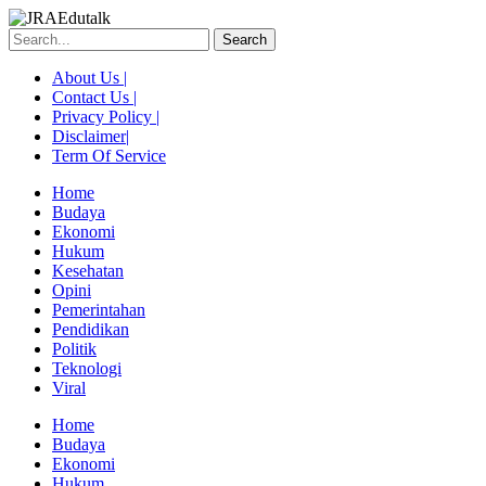
Skip
to
Search
content
About Us |
Contact Us |
Privacy Policy |
Disclaimer|
Term Of Service
Home
Budaya
Ekonomi
Hukum
Kesehatan
Opini
Pemerintahan
Pendidikan
Politik
Teknologi
Viral
Menu
Home
Budaya
Ekonomi
Hukum