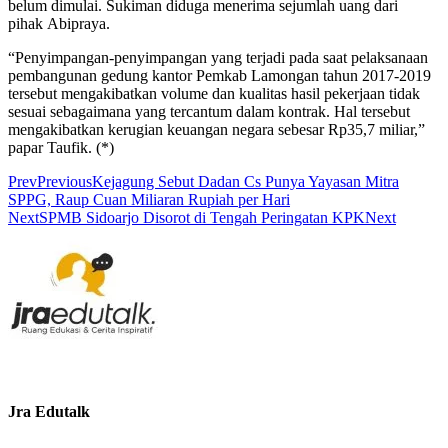
belum dimulai. Sukiman diduga menerima sejumlah uang dari
pihak Abipraya.
“Penyimpangan-penyimpangan yang terjadi pada saat pelaksanaan
pembangunan gedung kantor Pemkab Lamongan tahun 2017-2019
tersebut mengakibatkan volume dan kualitas hasil pekerjaan tidak
sesuai sebagaimana yang tercantum dalam kontrak. Hal tersebut
mengakibatkan kerugian keuangan negara sebesar Rp35,7 miliar,”
papar Taufik. (*)
Prev
Previous
Kejagung Sebut Dadan Cs Punya Yayasan Mitra
SPPG, Raup Cuan Miliaran Rupiah per Hari
Next
‎‎SPMB Sidoarjo Disorot di Tengah Peringatan KPK
Next
Jra Edutalk