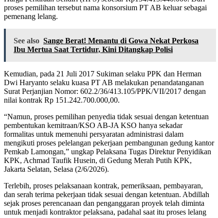
proses pemilihan tersebut nama konsorsium PT AB keluar sebagai
pemenang lelang.
See also
Sange Berat! Menantu di Gowa Nekat Perkosa
Ibu Mertua Saat Tertidur, Kini Ditangkap Polisi
Kemudian, pada 21 Juli 2017 Sukiman selaku PPK dan Herman
Dwi Haryanto selaku kuasa PT AB melakukan penandatanganan
Surat Perjanjian Nomor: 602.2/36/413.105/PPK/VII/2017 dengan
nilai kontrak Rp 151.242.700.000,00.
“Namun, proses pemilihan penyedia tidak sesuai dengan ketentuan
pembentukan kemitraan/KSO AB-JA KSO hanya sekadar
formalitas untuk memenuhi persyaratan administrasi dalam
mengikuti proses pelelangan pekerjaan pembangunan gedung kantor
Pemkab Lamongan,” ungkap Pelaksana Tugas Direktur Penyidikan
KPK, Achmad Taufik Husein, di Gedung Merah Putih KPK,
Jakarta Selatan, Selasa (2/6/2026).
Terlebih, proses pelaksanaan kontrak, pemeriksaan, pembayaran,
dan serah terima pekerjaan tidak sesuai dengan ketentuan. Abdillah
sejak proses perencanaan dan penganggaran proyek telah diminta
untuk menjadi kontraktor pelaksana, padahal saat itu proses lelang