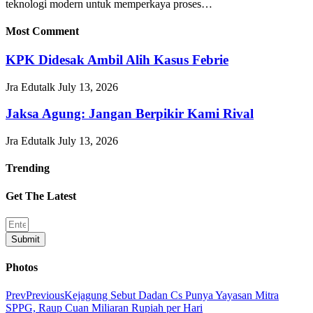
teknologi modern untuk memperkaya proses…
Most Comment
KPK Didesak Ambil Alih Kasus Febrie
Jra Edutalk
July 13, 2026
Jaksa Agung: Jangan Berpikir Kami Rival
Jra Edutalk
July 13, 2026
Trending
Get The Latest
Submit
Photos
Prev
Previous
Kejagung Sebut Dadan Cs Punya Yayasan Mitra
SPPG, Raup Cuan Miliaran Rupiah per Hari