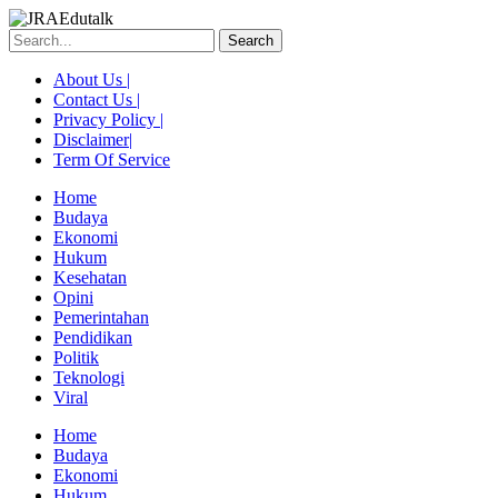
Skip
to
Search
content
About Us |
Contact Us |
Privacy Policy |
Disclaimer|
Term Of Service
Home
Budaya
Ekonomi
Hukum
Kesehatan
Opini
Pemerintahan
Pendidikan
Politik
Teknologi
Viral
Menu
Home
Budaya
Ekonomi
Hukum