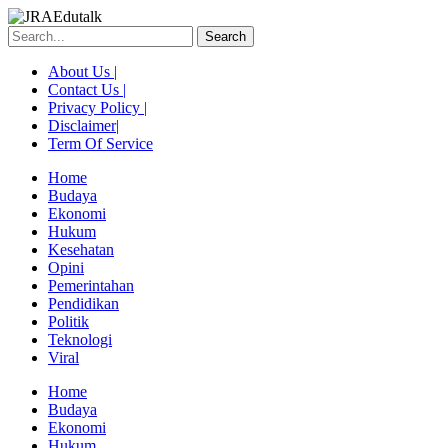
Skip
to
Search
content
About Us |
Contact Us |
Privacy Policy |
Disclaimer|
Term Of Service
Home
Budaya
Ekonomi
Hukum
Kesehatan
Opini
Pemerintahan
Pendidikan
Politik
Teknologi
Viral
Menu
Home
Budaya
Ekonomi
Hukum