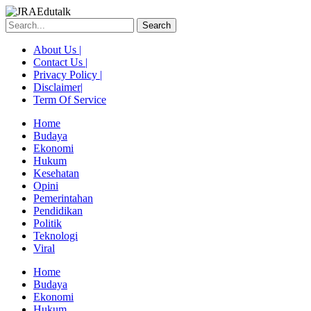
Skip
to
Search
content
About Us |
Contact Us |
Privacy Policy |
Disclaimer|
Term Of Service
Home
Budaya
Ekonomi
Hukum
Kesehatan
Opini
Pemerintahan
Pendidikan
Politik
Teknologi
Viral
Menu
Home
Budaya
Ekonomi
Hukum