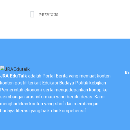
PREVIOUS
K
JRA EduTalk
adalah Portal Berita yang memuat konten
konten postif terkait Edukasi Budaya Politik kebijkan
Pemerintah ekonomi serta mengedepankan konsp ke
seimbangan arus informasi yang begitu deras. Kami
menghadirkan konten yang shof dan membangun
budaya literasi yang baik dan kompehensif