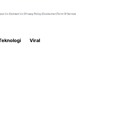
out Us |
Contact Us |
Privacy Policy |
Disclaimer|
Term Of Service
Teknologi
Viral